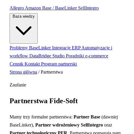
Allegro
Amazon
Base / BaseLinker
SellIntegro
Baza wiedzy
Problemy BaseLinker
Integracje ERP
Automatyzacje i
workflow
DataBridge Studio
Poradniki e-commerce
Cennik
Kontakt
Program partnerski
Strona główna
/
Partnerstwa
Zaufanie
Partnerstwa Fide-Soft
Mamy trzy formalne partnerstwa:
Partner Base
(dawniej
BaseLinker),
Partner wdrożeniowy SellIntegro
oraz
Partner technologiczny PFR
. Partnerstwa pomagają nam