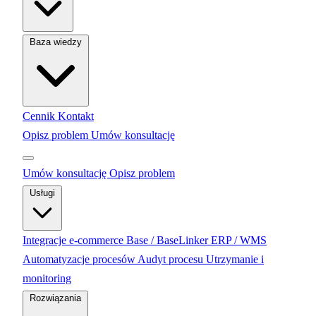
Baza wiedzy
Cennik
Kontakt
Opisz problem
Umów konsultację
Umów konsultację
Opisz problem
Usługi
Integracje e-commerce
Base / BaseLinker
ERP / WMS
Automatyzacje procesów
Audyt procesu
Utrzymanie i
monitoring
Rozwiązania