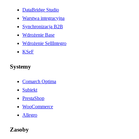
DataBridge Studio
Warstwa integracyjna
Synchronizacja B2B
Wdrożenie Base
Wdrożenie SellIntegro
KSeF
Systemy
Comarch Optima
Subiekt
PrestaShop
WooCommerce
Allegro
Zasoby