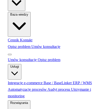
Baza wiedzy
Cennik
Kontakt
Opisz problem
Umów konsultację
Umów konsultację
Opisz problem
Usługi
Integracje e-commerce
Base / BaseLinker
ERP / WMS
Automatyzacje procesów
Audyt procesu
Utrzymanie i
monitoring
Rozwiązania