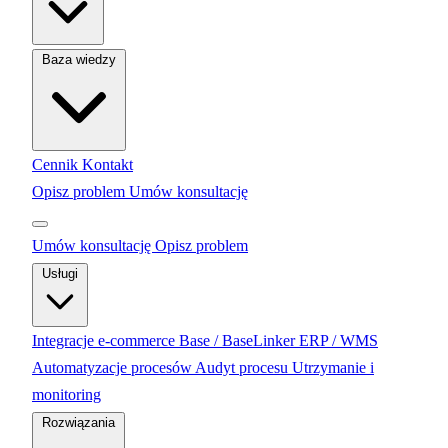
Baza wiedzy
Cennik
Kontakt
Opisz problem
Umów konsultację
Umów konsultację
Opisz problem
Usługi
Integracje e-commerce
Base / BaseLinker
ERP / WMS
Automatyzacje procesów
Audyt procesu
Utrzymanie i
monitoring
Rozwiązania