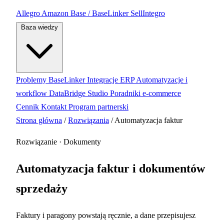
Allegro
Amazon
Base / BaseLinker
SellIntegro
Baza wiedzy
Problemy BaseLinker
Integracje ERP
Automatyzacje i
workflow
DataBridge Studio
Poradniki e-commerce
Cennik
Kontakt
Program partnerski
Strona główna
/
Rozwiązania
/
Automatyzacja faktur
Rozwiązanie · Dokumenty
Automatyzacja faktur i dokumentów
sprzedaży
Faktury i paragony powstają ręcznie, a dane przepisujesz