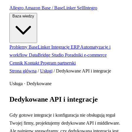
Allegro
Amazon
Base / BaseLinker
SellIntegro
Baza wiedzy
Problemy BaseLinker
Integracje ERP
Automatyzacje i
workflow
DataBridge Studio
Poradniki e-commerce
Cennik
Kontakt
Program partnerski
Strona główna
/
Usługi
/
Dedykowane API i integracje
Usługa · Dedykowane
Dedykowane API i integracje
Gdy gotowe integracje i konfiguracja nie obsługują reguł
Twojej firmy, projektujemy dedykowane API i middleware.
Ale najpierw sprawdzamy, czy dedykowana integracja jest