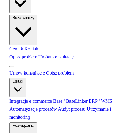
Baza wiedzy
Cennik
Kontakt
Opisz problem
Umów konsultację
Umów konsultację
Opisz problem
Usługi
Integracje e-commerce
Base / BaseLinker
ERP / WMS
Automatyzacje procesów
Audyt procesu
Utrzymanie i
monitoring
Rozwiązania