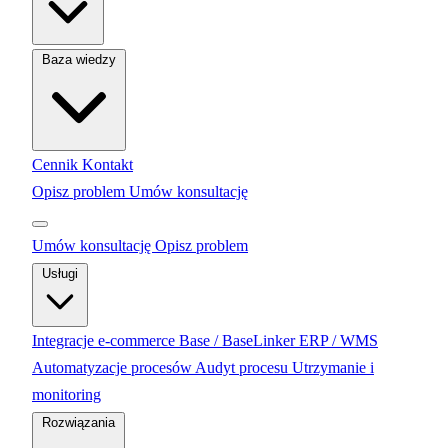
Baza wiedzy
Cennik
Kontakt
Opisz problem
Umów konsultację
Umów konsultację
Opisz problem
Usługi
Integracje e-commerce
Base / BaseLinker
ERP / WMS
Automatyzacje procesów
Audyt procesu
Utrzymanie i
monitoring
Rozwiązania