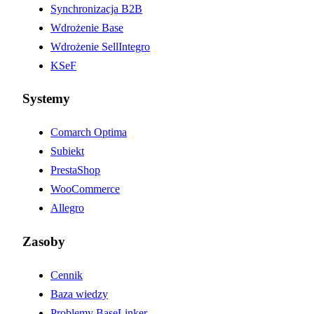
Synchronizacja B2B
Wdrożenie Base
Wdrożenie SellIntegro
KSeF
Systemy
Comarch Optima
Subiekt
PrestaShop
WooCommerce
Allegro
Zasoby
Cennik
Baza wiedzy
Problemy BaseLinker