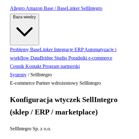
Allegro
Amazon
Base / BaseLinker
SellIntegro
Baza wiedzy
Problemy BaseLinker
Integracje ERP
Automatyzacje i
workflow
DataBridge Studio
Poradniki e-commerce
Cennik
Kontakt
Program partnerski
Systemy
/
SellIntegro
E-commerce
Partner wdrożeniowy SellIntegro
Konfiguracja wtyczek SellIntegro
(sklep / ERP / marketplace)
SellIntegro Sp. z o.o.