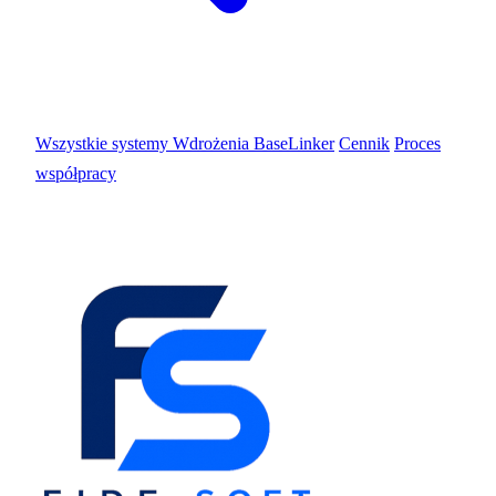
Wszystkie systemy
Wdrożenia BaseLinker
Cennik
Proces
współpracy