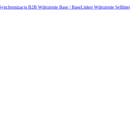
Synchronizacja B2B
Wdrożenie Base / BaseLinker
Wdrożenie SellInt