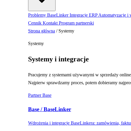
Problemy BaseLinker
Integracje ERP
Automatyzacje i
Cennik
Kontakt
Program partnerski
Strona główna
/
Systemy
Systemy
Systemy i integracje
Pracujemy z systemami używanymi w sprzedaży online, d
Najpierw sprawdzamy proces, potem dobieramy najprost
Partner Base
Base / BaseLinker
Wdrożenia i integracje BaseLinkera: zamówienia, faktury