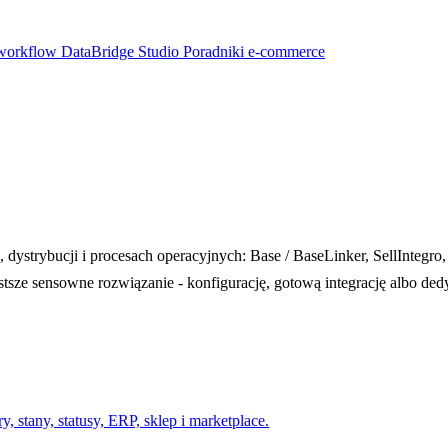
 workflow
DataBridge Studio
Poradniki e-commerce
ystrybucji i procesach operacyjnych: Base / BaseLinker, SellIntegro,
sze sensowne rozwiązanie - konfigurację, gotową integrację albo ded
, stany, statusy, ERP, sklep i marketplace.