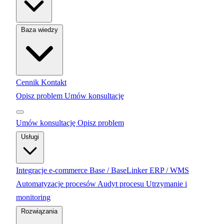
Baza wiedzy
Cennik
Kontakt
Opisz problem
Umów konsultację
Umów konsultację
Opisz problem
Usługi
Integracje e-commerce
Base / BaseLinker
ERP / WMS
Automatyzacje procesów
Audyt procesu
Utrzymanie i
monitoring
Rozwiązania