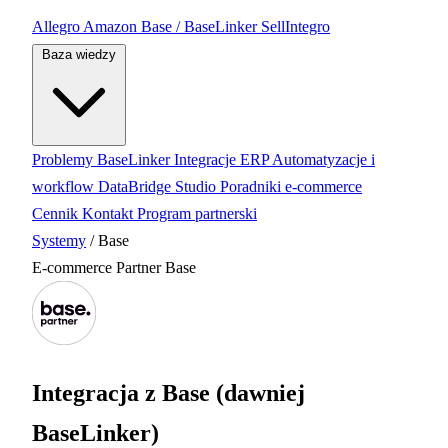
Allegro
Amazon
Base / BaseLinker
SellIntegro
Baza wiedzy
Problemy BaseLinker
Integracje ERP
Automatyzacje i
workflow
DataBridge Studio
Poradniki e-commerce
Cennik
Kontakt
Program partnerski
Systemy
/
Base
E-commerce
Partner Base
Integracja z Base (dawniej
BaseLinker)